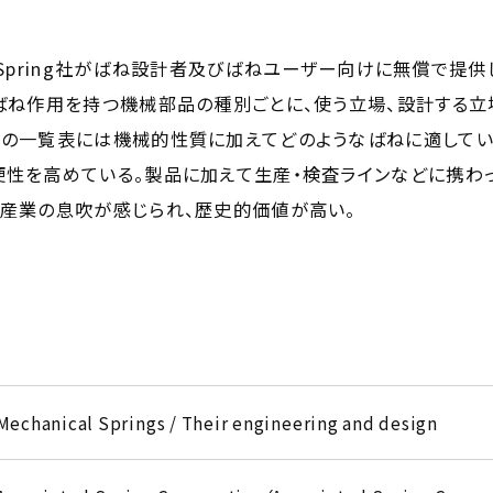
ed Spring社がばね設計者及びばねユーザー向けに無償で
びばね作用を持つ機械部品の種別ごとに、使う立場、設計する
料の一覧表には機械的性質に加えてどのようなばねに適してい
便性を高めている。製品に加えて生産・検査ラインなどに携わ
ね産業の息吹が感じられ、歴史的価値が高い。
Mechanical Springs / Their engineering and design