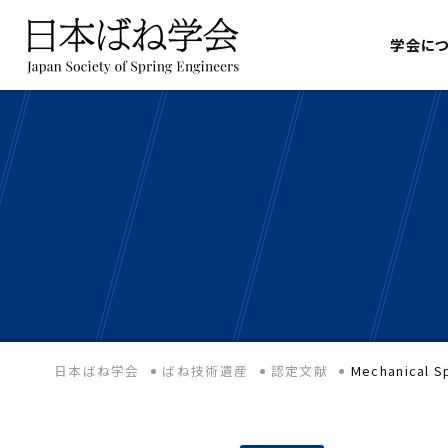
学会に
日本ばね学会
ばね技術遺産
認定文献
Mechanical Sp