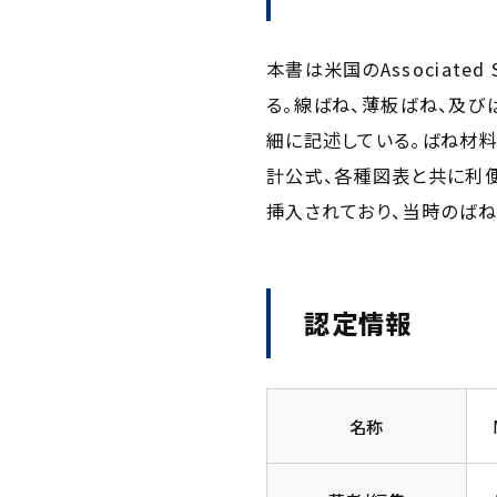
本書は米国のAssociat
る。線ばね、薄板ばね、及
細に記述している。ばね材
計公式、各種図表と共に利
挿入されており、当時のば
認定情報
名称