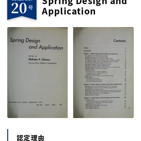
Spring Design and
20
号
Application
認定理由