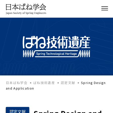
日本ばね学会
ばね技術遺産
認定文献
Spring Design
and Application
認定文献