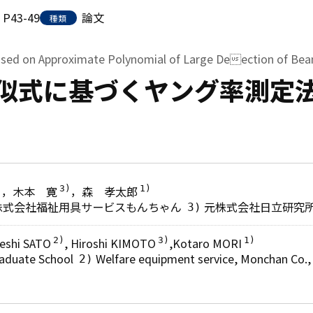
P43-49
論文
種類
ed on Approximate Polynomial of Large Deection of Bea
似式に基づくヤング率測定
，木本 寛
，森 孝太郎
)
3)
1)
株式会社福祉用具サービスもんちゃん
元株式会社日立研究
3)
keshi SATO
, Hiroshi KIMOTO
,Kotaro MORI
2)
3)
1)
Graduate School
Welfare equipment service, Monchan Co.,
2)