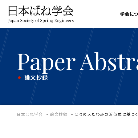
学会に
Paper Abstr
論文抄録
日本ばね学会
論文抄録
はりの大たわみの近似式に基づく