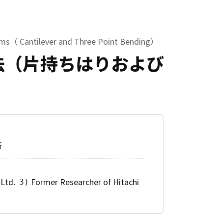
ms（ Cantilever and Three Point Bending）
法（片持ちはりおよび
所
 Ltd.
Former Researcher of Hitachi
3)