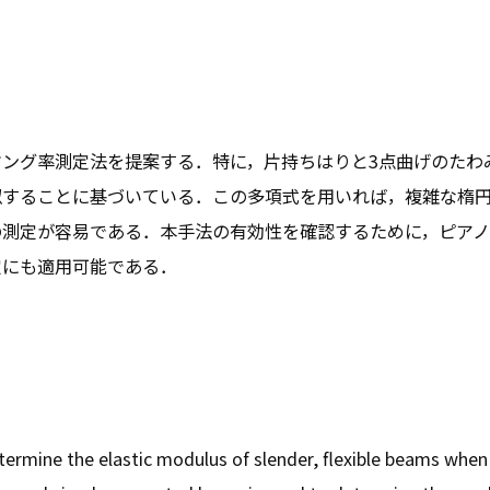
ング率測定法を提案する．特に，片持ちはりと3点曲げのたわ
似することに基づいている．この多項式を用いれば，複雑な楕
の測定が容易である．本手法の有効性を確認するために，ピアノ
定にも適用可能である．
rmine the elastic modulus of slender, flexible beams when t