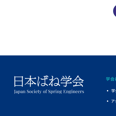
学会
学
ア