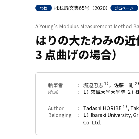
ばね論文集65号（2020）
号数
該当ページ
A Young’s Modulus Measurement Method Bas
はりの大たわみの近
3 点曲げの場合）
執筆者
堀辺忠志
，佐藤 剛
1)
2
所属
茨城大学大学院
1)
2)
Author
Tadashi HORIBE
, Ta
1)
Belonging
Ibaraki University, 
1)
Co. Ltd.