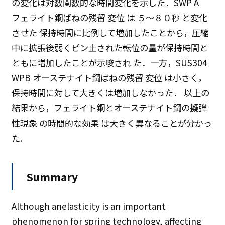
の変化は対数関数的な時間変化を示した．SWP A
フェライト鋼ばねの残留 変位 は ５〜８０秒 と変化
させた 保持時間に比例して増加したことから，圧縮
中に拡張後弱くピン止された転位の量が保持時間と
ともに増加したことが示唆され た．一方，SUS304
WPB オーステナイト鋼ばねの残留 変位 は小さく，
保持時間に対して大きくは増加しなかった． 以上の
結果から，フェライト鋼とオーステナイト鋼の擬弾
性現象 の時間的な効果 は大きく異なることが分かっ
た.
Summary
Although anelasticity is an important
phenomenon for spring technology, affecting