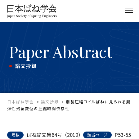
Paper Abstract
論文抄録
日本ばね学会
論文抄録
鋼製圧縮コイルばねに見られる擬
弾性残留変位の圧縮時間依存性
ばね論文集64号（2019）
P53-55
号数
該当ページ