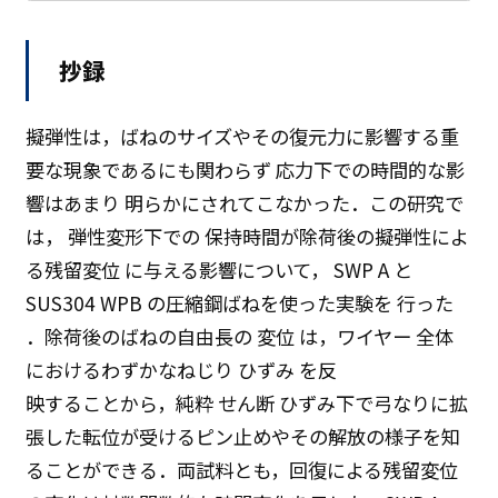
抄録
擬弾性は，ばねのサイズやその復元力に影響する重
要な現象であるにも関わらず 応力下での時間的な影
響はあまり 明らかにされてこなかった．この研究で
は， 弾性変形下での 保持時間が除荷後の擬弾性によ
る残留変位 に与える影響について， SWP A と
SUS304 WPB の圧縮鋼ばねを使った実験を 行った
．除荷後のばねの自由長の 変位 は，ワイヤー 全体
におけるわずかなねじり ひずみ を反
映することから，純粋 せん断 ひずみ下で弓なりに拡
張した転位が受けるピン止めやその解放の様子を知
ることができる．両試料とも，回復による残留変位